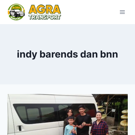
Skip
to
content
indy barends dan bnn