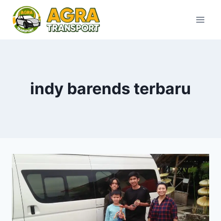
Skip
to
content
indy barends terbaru