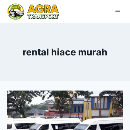
Skip
to
content
rental hiace murah