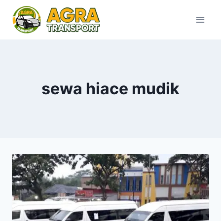
Skip
to
content
sewa hiace mudik