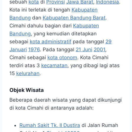
sebuah
kota
di
Provinsi
Jawa Barat
,
Indonesia
.
Kota ini terletak di tengah
Kabupaten
Bandung
dan
Kabupaten Bandung Barat
.
Cimahi dahulu bagian dari
Kabupaten
Bandung
, yang kemudian ditetapkan
sebagai
kota administratif
pada tanggal
29
Januari
1976
. Pada tanggal
21 Juni
2001
,
Cimahi sebagai
kota otonom
. Kota Cimahi
terdiri atas 3
kecamatan
, yang dibagi lagi atas
15
kelurahan
.
Objek Wisata
Beberapa daerah wisata yang dapat dikunjungi
di kota Cimahi di antaranya adalah:
Rumah Sakit Tk. II Dustira
di Jalan Rumah