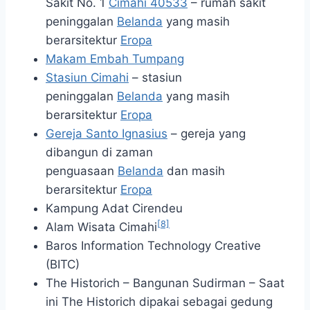
Sakit No. 1
Cimahi 40533
– rumah sakit
peninggalan
Belanda
yang masih
berarsitektur
Eropa
Makam Embah Tumpang
Stasiun Cimahi
– stasiun
peninggalan
Belanda
yang masih
berarsitektur
Eropa
Gereja Santo Ignasius
– gereja yang
dibangun di zaman
penguasaan
Belanda
dan masih
berarsitektur
Eropa
Kampung Adat Cirendeu
[8]
Alam Wisata Cimahi
Baros Information Technology Creative
(BITC)
The Historich – Bangunan Sudirman – Saat
ini The Historich dipakai sebagai gedung