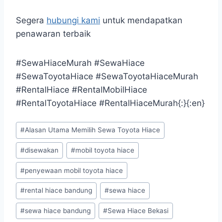
Segera
hubungi kami
untuk mendapatkan
penawaran terbaik
#SewaHiaceMurah #SewaHiace
#SewaToyotaHiace #SewaToyotaHiaceMurah
#RentalHiace #RentalMobilHiace
#RentalToyotaHiace #RentalHiaceMurah{:}{:en}
Post
#
Alasan Utama Memilih Sewa Toyota Hiace
Tags:
#
disewakan
#
mobil toyota hiace
#
penyewaan mobil toyota hiace
#
rental hiace bandung
#
sewa hiace
#
sewa hiace bandung
#
Sewa Hiace Bekasi