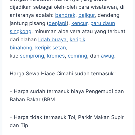
dijadikan sebagai oleh-oleh para wisatawan, di
antaranya adalah:
bandrek
,
bajigur
, dendeng
jantung pisang (
denjapi
),
kencur
,
paru daun
singkong
, minuman aloe vera atau yang terbuat
dari olahan
lidah buaya
,
keripik
binahong
,
keripik setan
,
kue
semprong
,
kremes
,
comring
, dan
awug
.
Harga Sewa Hiace Cimahi sudah termasuk :
– Harga sudah termasuk biaya Pengemudi dan
Bahan Bakar (BBM
– Harga tidak termasuk Tol, Parkir Makan Supir
dan Tip