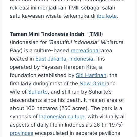
rekreasi ini menjadikan TMIII sebagai salah
satu kawasan wisata terkemuka di
ibu kota
.
Taman Mini “Indonesia Indah”
(
TMII
)
(Indonesian for
“Beautiful Indonesia” Miniature
Park
) is a culture-based
recreational
area
located in
East Jakarta
,
Indonesia
. It is
operated by Yayasan Harapan Kita, a
foundation established by
Siti Hartinah
, the
first lady during most of the
New Order
and
wife of
Suharto
, and still run by Suharto’s
descendants since his death. It has an area of
about 100 hectares (250 acres). The park is a
synopsis of
Indonesian culture
, with virtually all
aspects of daily life in Indonesia’s 26 (in 1975)
provinces
encapsulated in separate pavilions