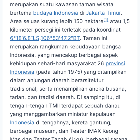
merupakan suatu kawasan taman wisata
bertema
budaya Indonesia
di
Jakarta Timur
.
[1]
Area seluas kurang lebih 150 hektare
atau 1,5
kilometer persegi ini terletak pada koordinat
6°18′6.8″LS,106°53′47.2″BT
. Taman ini
merupakan rangkuman kebudayaan bangsa
Indonesia, yang mencakup berbagai aspek
kehidupan sehari-hari masyarakat 26
provinsi
Indonesia
(pada tahun 1975) yang ditampilkan
dalam anjungan daerah berarsitektur
tradisional, serta menampilkan aneka busana,
tarian, dan tradisi daerah. Di samping itu, di
tengah-tengah TMII terdapat sebuah danau
yang menggambarkan miniatur kepulauan
Indonesia
di tengahnya, kereta gantung,
berbagai museum, dan Teater IMAX Keong
Mas dan Teater Tanah Airku), berbagai sarana